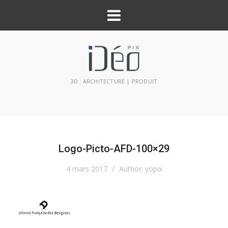
3D : ARCHITECTURE | PRODUIT
Logo-Picto-AFD-100×29
4 mars 2017
/
Author:
yopix