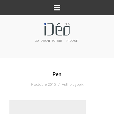
3D : ARCHITECTURE | PRODUIT
Pen
9 octobre 2015
/
Author:
yopix